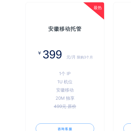
最热
安徽移动托管
399
￥
元/月
限购3个月
1个 IP
1U 机位
安徽移动
20M 独享
499元 原价
咨询客服