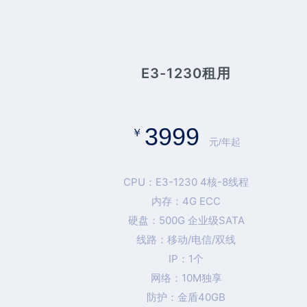
E3-1230租用
3999
￥
元/年起
CPU：E3-1230 4核-8线程
内存：4G ECC
硬盘：500G 企业级SATA
线路：移动/电信/双线
IP：1个
网络：10M独享
防护：金盾40GB