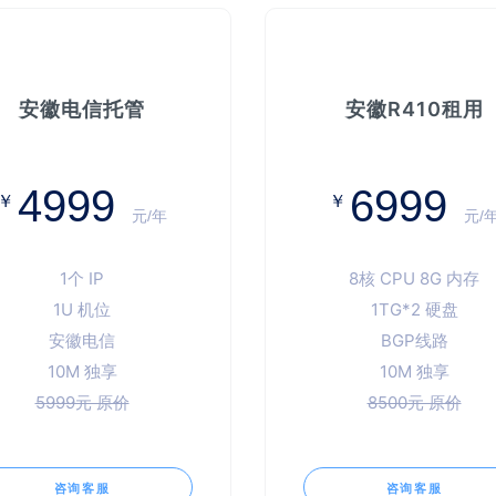
安徽电信托管
安徽R410租用
4999
6999
￥
￥
元/年
元/
1个 IP
8核 CPU 8G 内存
1U 机位
1TG*2 硬盘
安徽电信
BGP线路
10M 独享
10M 独享
5999元 原价
8500元 原价
咨询客服
咨询客服