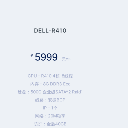
DELL-R410
5999
￥
元/年
CPU：R410 4核-8线程
内存：8G DDR3 Ecc
硬盘：500G 企业级SATA*2 Raid1
线路：安徽BGP
IP：1个
网络：20M独享
防护：金盾40GB