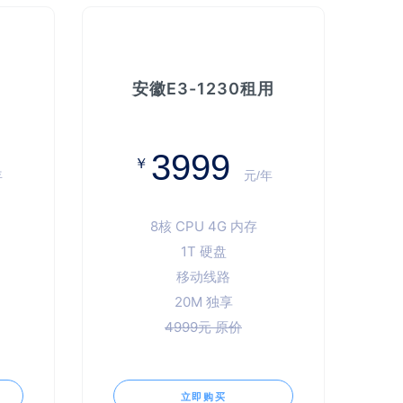
安徽E3-1230租用
3999
￥
年
元/年
8核 CPU 4G 内存
1T 硬盘
移动线路
20M 独享
4999元 原价
立即购买